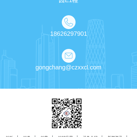
园E1幢
18626297901
gongchang@czxxcl.com