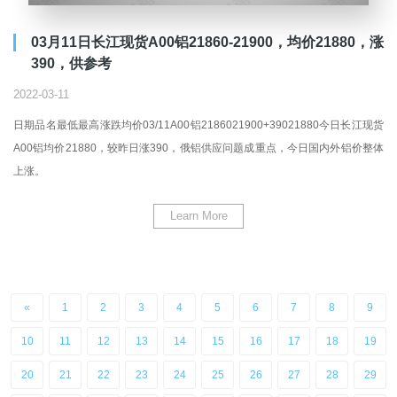
03月11日长江现货A00铝21860-21900，均价21880，涨
390，供参考
2022-03-11
日期品名最低最高涨跌均价03/11A00铝2186021900+39021880今日长江现货
A00铝均价21880，较昨日涨390，俄铝供应问题成重点，今日国内外铝价整体
上涨。
Learn More
«
1
2
3
4
5
6
7
8
9
10
11
12
13
14
15
16
17
18
19
20
21
22
23
24
25
26
27
28
29